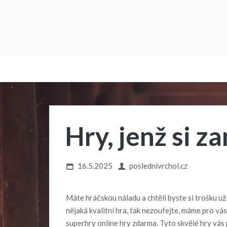
Hry, jenž si z
16.5.2025
poslednivrchol.cz
Máte hráčskou náladu a chtěli byste si trošku u
nějaká kvalitní hra, tak nezoufejte, máme pro vá
superhry online hry zdarma
. Tyto skvělé hry vá