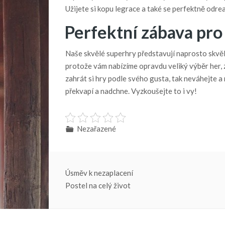
Užijete si kopu legrace a také se perfektně odrea
Perfektní zábava pro
Naše skvělé superhry představují naprosto skvě
protože vám nabízíme opravdu veliký výběr her, z
zahrát si hry podle svého gusta, tak neváhejte a 
překvapí a nadchne. Vyzkoušejte to i vy!
Nezařazené
Navigace
Úsměv k nezaplacení
Postel na celý život
pro
příspěvek