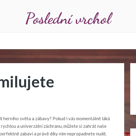
Poslední vrchol
amilujete
žít herního světa a zábavy? Pokud i vás momentálně láká
s rychlou a univerzální záchranu, můžete si zahrát naše
s perfektně zabaví a právě díky nim nepropadnete nudě.