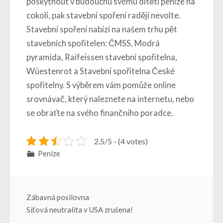
poskytnout v budoucnu svému dítěti peníze na
cokoli, pak stavební spoření raději nevolte.
Stavební spoření nabízí na našem trhu pět
stavebních spořitelen: ČMSS, Modrá
pyramida, Raifeissen stavební spořitelna,
Wüestenrot a Stavební spořitelna České
spořitelny. S výběrem vám pomůže online
srovnávač, který naleznete na internetu, nebo
se obraťte na svého finančního poradce.
2.5/5 - (4 votes)
Peníze
Navigace
Zábavná posilovna
Síťová neutralita v USA zrušena!