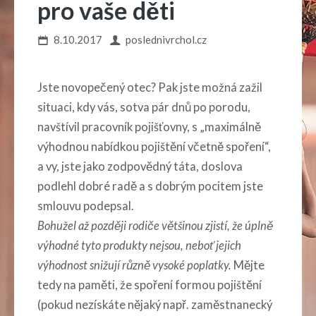
pro vaše děti
8.10.2017
poslednivrchol.cz
Jste novopečený otec? Pak jste možná zažil
situaci, kdy vás, sotva pár dnů po porodu,
navštívil pracovník pojišťovny, s „maximálně
výhodnou nabídkou pojištění včetně spoření“,
a vy, jste jako zodpovědný táta, doslova
podlehl dobré radě a s dobrým pocitem jste
smlouvu podepsal.
Bohužel až později rodiče většinou zjistí, že úplně
výhodné tyto produkty nejsou, neboť jejich
výhodnost snižují různě vysoké poplatky.
Mějte
tedy na paměti, že spoření formou pojištění
(pokud nezískáte nějaký např. zaměstnanecký