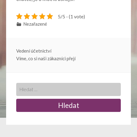
5/5 - (1 vote)
Nezařazené
Navigace
Vedení účetnictví
Víme, co si naši zákazníci přejí
pro
příspěvek