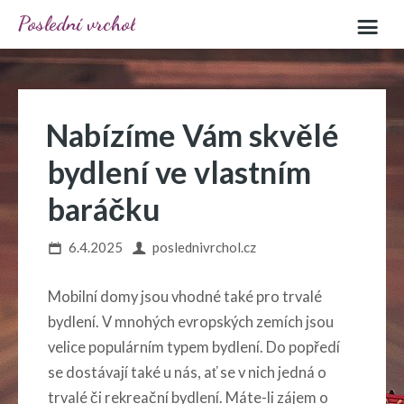
Poslední vrchol
Nabízíme Vám skvělé
bydlení ve vlastním
baráčku
6.4.2025
poslednivrchol.cz
Mobilní domy
jsou vhodné také pro trvalé
bydlení. V mnohých evropských zemích jsou
velice populárním typem bydlení. Do popředí
se dostávají také u nás, ať se v nich jedná o
trvalé či rekreační bydlení. Máte-li zájem o