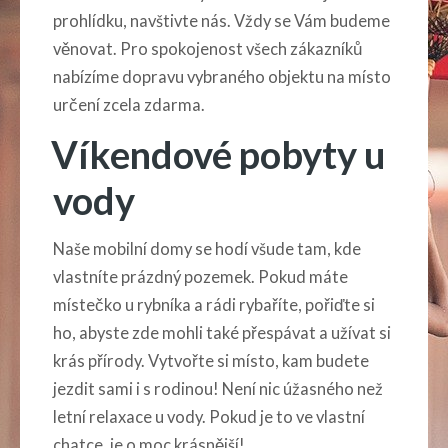
prohlídku, navštivte nás. Vždy se Vám budeme
věnovat. Pro spokojenost všech zákazníků
nabízíme dopravu vybraného objektu na místo
určení zcela zdarma.
Víkendové pobyty u
vody
Naše mobilní domy se hodí všude tam, kde
vlastníte prázdný pozemek. Pokud máte
místečko u rybníka a rádi rybaříte, pořiďte si
ho, abyste zde mohli také přespávat a užívat si
krás přírody. Vytvořte si místo, kam budete
jezdit sami i s rodinou! Není nic úžasného než
letní relaxace u vody. Pokud je to ve vlastní
chatce, je o moc krásnější!