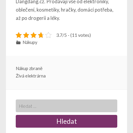
Dangdang.cz. Prodávají vše od elektroniky,
oblečení, kosmetiky, hračky, domácí potřeba,
až po drogerii a léky.
3.7/5 - (11 votes)
Nákupy
Navigace
Nákup zbraně
Živá elektrárna
pro
příspěvek