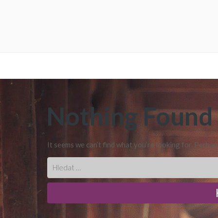
Nothing Found
It seems we can’t find what you’re looking for. Perhap