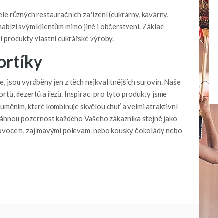
le různých restauračních zařízení (cukrárny, kavárny,
 nabízí svým klientům mimo jiné i občerstvení. Základ
í produkty vlastní cukrářské výroby.
ortíky
e, jsou vyráběny jen z těch nejkvalitnějších surovin. Naše
rtů, dezertů a řezů. Inspiraci pro tyto produkty jsme
ým uměním, které kombinuje skvělou chuť a velmi atraktivní
řitáhnou pozornost každého Vašeho zákazníka stejně jako
ovocem, zajímavými polevami nebo kousky čokolády nebo