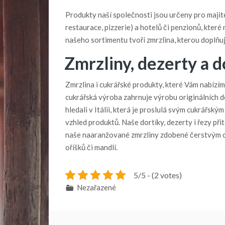
Produkty naší společnosti jsou určeny pro majite
restaurace, pizzerie) a hotelů či penzionů, které
našeho sortimentu tvoří zmrzlina, kterou doplňuj
Zmrzliny, dezerty a d
Zmrzlina
i cukrářské produkty, které Vám nabízím
cukrářská výroba zahrnuje výrobu originálních do
hledali v Itálii, která je proslulá svým cukrářsk
vzhled produktů. Naše dortíky, dezerty i řezy p
naše naaranžované zmrzliny zdobené čerstvým 
oříšků či mandlí.
5/5 - (2 votes)
Nezařazené