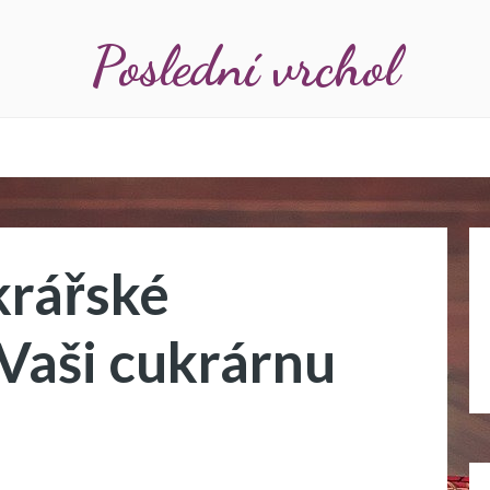
Poslední vrchol
krářské
Vaši cukrárnu