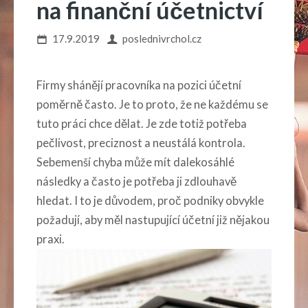
na finanční účetnictví
17.9.2019
poslednivrchol.cz
Firmy shánějí pracovníka na pozici účetní
poměrně často. Je to proto, že ne každému se
tuto práci chce dělat. Je zde totiž potřeba
pečlivost, preciznost a neustálá kontrola.
Sebemenší chyba může mít dalekosáhlé
následky a často je potřeba ji zdlouhavě
hledat. I to je důvodem, proč podniky obvykle
požadují, aby měl nastupující účetní již nějakou
praxi.