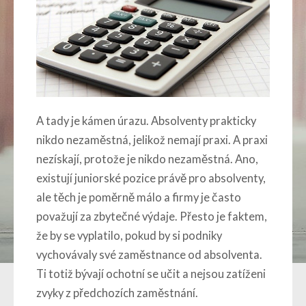
A tady je kámen úrazu. Absolventy prakticky
nikdo nezaměstná, jelikož nemají praxi. A praxi
nezískají, protože je nikdo nezaměstná. Ano,
existují juniorské pozice právě pro absolventy,
ale těch je poměrně málo a firmy je často
považují za zbytečné výdaje. Přesto je faktem,
že by se vyplatilo, pokud by si podniky
vychovávaly své zaměstnance od absolventa.
Ti totiž bývají ochotní se učit a nejsou zatíženi
zvyky z předchozích zaměstnání.