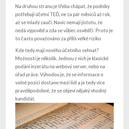
Na druhou stranu je třeba chápat, že podniky
potřebují účetní TEĎ, ne za pár měsíců až rok,
až se mladý zaučí. Navíc nemají jistotu, že
nedá výpověď a zda se vůbec osvědčí. Proto je
to často považováno za příliš velké riziko
Kde tedy mají nového účetního sehnat?
Možností je několik. Jednou z nich je klasické
podání inzerátu na webový server, nebo na
úřad práce. Výhodou je, že se informace o
volné pozici dostane mezi lidi a je tedy více
pravděpodobné, že se objeví nějaký vhodný
kandidát.