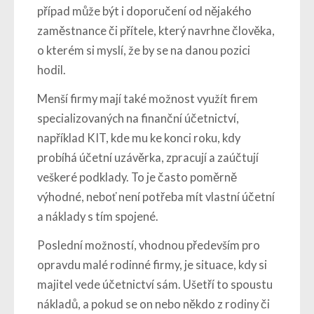
případ může být i doporučení od nějakého
zaměstnance či přítele, který navrhne člověka,
o kterém si myslí, že by se na danou pozici
hodil.
Menší firmy mají také možnost využít firem
specializovaných na finanční účetnictví,
například
KIT
, kde mu ke konci roku, kdy
probíhá účetní uzávěrka, zpracují a zaúčtují
veškeré podklady. To je často poměrně
výhodné, neboť není potřeba mít vlastní účetní
a náklady s tím spojené.
Poslední možností, vhodnou především pro
opravdu malé rodinné firmy, je situace, kdy si
majitel vede účetnictví sám. Ušetří to spoustu
nákladů, a pokud se on nebo někdo z rodiny či