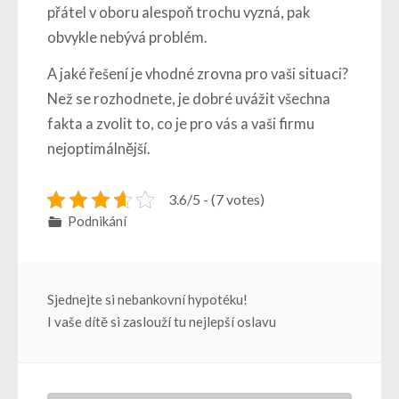
přátel v oboru alespoň trochu vyzná, pak
obvykle nebývá problém.
A jaké řešení je vhodné zrovna pro vaši situaci?
Než se rozhodnete, je dobré uvážit všechna
fakta a zvolit to, co je pro vás a vaši firmu
nejoptimálnější.
3.6/5 - (7 votes)
Podnikání
Navigace
Sjednejte si nebankovní hypotéku!
I vaše dítě si zaslouží tu nejlepší oslavu
pro
příspěvek