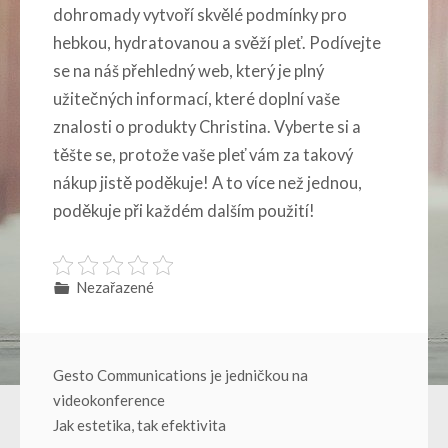
dohromady vytvoří skvělé podmínky pro
hebkou, hydratovanou a svěží pleť. Podívejte
se na náš přehledný web, který je plný
užitečných informací, které doplní vaše
znalosti o produkty Christina. Vyberte si a
těšte se, protože vaše pleť vám za takový
nákup jistě poděkuje! A to více než jednou,
poděkuje při každém dalším použití!
Nezařazené
Navigace
Gesto Communications je jedničkou na
videokonference
pro
Jak estetika, tak efektivita