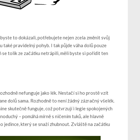
byste to dokázali, potřebujete nejen zcela změnit svůj
ru také pravidelný pohyb
. I tak půjde váha dolů pouze
 tolik ze začátku netrápili, měli byste si pořídit ten
rozhodně nefunguje jako lék. Nestačí si ho prostě vzít
tane dolů sama. Rozhodně to není žádný zázračný všelék.
ine skutečně funguje, což potvrzují i legie spokojených
dnoduchý – pomáhá mírně s ničením tuků, ale hlavně
 jedince, který se snaží zhubnout
. Zvláště na začátku