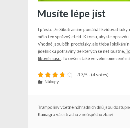
Musíte lépe jíst
I přesto, že Sibutramine pomáhá likvidovat tuky,
mělo ten správný efekt. K tomu, abyste opravdu z
Vhodné jsou běh, procházky, ale třeba i skákání 
jídelníčku potraviny, ze kterých se netloustne
. T
libové maso
. To ovšem také ve velmi omezené mí
3.7/5 - (4 votes)
Nákupy
Navigace
Trampolíny včetně náhradních dílů jsou dostupné
Kamagra vás strachu z neúspěchu zbaví
pro