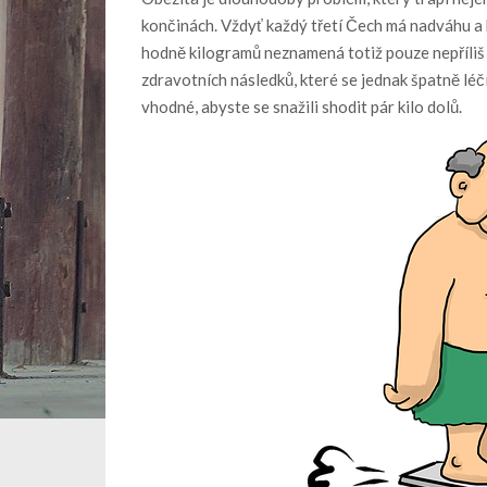
končinách. Vždyť každý třetí Čech má nadváhu a k
hodně kilogramů neznamená totiž pouze nepříliš 
zdravotních následků, které se jednak špatně léčí,
vhodné, abyste se snažili shodit pár kilo dolů.