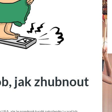
b, jak zhubnout
 USA, ale je poměrně tvrdě zakořeněn i v našich