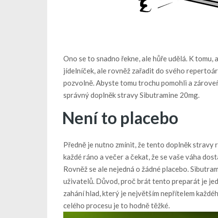
Ono se to snadno řekne, ale hůře udělá.
K tomu, a
jídelníček, ale rovněž zařadit do svého repertoá
pozvolně. Abyste tomu trochu pomohli a zároveň se
správný doplněk stravy
Sibutramine 20mg
.
Není to placebo
Předně je nutno zmínit, že tento doplněk stravy 
každé ráno a večer a čekat, že se vaše váha dos
Rovněž se ale nejedná o žádné placebo. Sibutram
uživatelů.
Důvod, proč brát tento preparát je je
zahání hlad, který je největším
nepřítelem
každého
celého procesu je to hodně těžké.