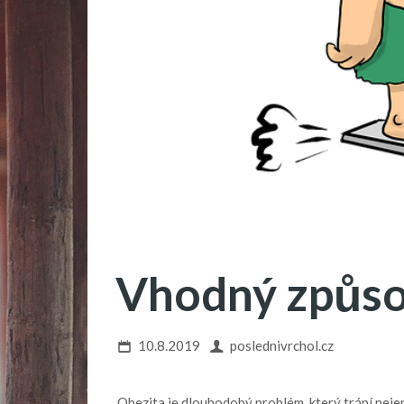
Vhodný způso
10.8.2019
poslednivrchol.cz
Obezita je dlouhodobý problém, který trápí nejen