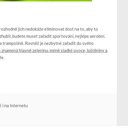
 rozhodně jich nedokáže eliminovat dost na to, aby to
hubli, budete muset zařadit sportování, nejlépe aerobní.
na trampolíně. Rovněž je nezbytné zařadit do svého
o znamená hlavně zeleninu, méně sladké ovoce, luštěniny a
ře.
 i na Internetu