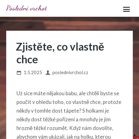
Poslední vrchol
Zjistěte, co vlastně
chce
1.5.2025
poslednivrchol.cz
Už sice máte nějakou babu, ale chtěli byste se
poučit v ohledu toho, co vlastně chce, protože
někdy v tomhle dost tápete? S holkami je
někdy dost těžké pořízení a mnohdy je jim
hrozně těžké rozumět. Když nám dovolíte,
abychom vám ukázali,
jak na holku
, kterou