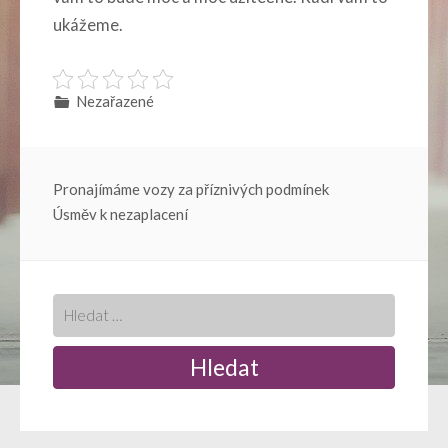
ukážeme.
Nezařazené
Navigace
Pronajímáme vozy za příznivých podmínek
Úsměv k nezaplacení
pro
příspěvek