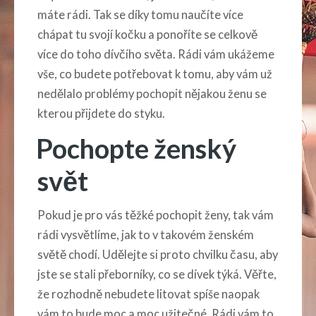
máte rádi. Tak se díky tomu naučíte více
chápat tu svojí kočku a ponoříte se celkově
více do toho dívčího světa. Rádi vám ukážeme
vše, co budete potřebovat k tomu, aby vám už
nedělalo problémy pochopit nějakou ženu se
kterou přijdete do styku.
Pochopte ženský
svět
Pokud je pro vás těžké pochopit ženy, tak vám
rádi vysvětlíme, jak to v takovém ženském
světě chodí. Udělejte si proto chvilku času, aby
jste se stali přeborníky, co se dívek týká. Věřte,
že rozhodně nebudete litovat spíše naopak
vám to bude moc a moc užitečné. Rádi vám to