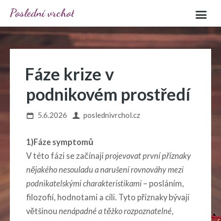
Poslední vrchol
Fáze krize v
podnikovém prostředí
5.6.2026
poslednivrchol.cz
1)Fáze symptomů
V této fázi se začínají
projevovat první příznaky
nějakého nesouladu a narušení rovnováhy
mezi
podnikatelskými charakteristikami
– posláním,
filozofií, hodnotami a cíli. Tyto příznaky bývají
většinou
nenápadné a těžko rozpoznatelné
,