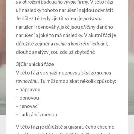
a k ohrožení budoucího vývoje firmy.
V této fázi
už následky tohoto narušení nejdou odvrátit.
Je důležité tedy zjistit v čem je
podstata
narušení rovnováhy, jaké jsou
příčiny
daného
narušení a jaké to má následky. V akutní fázi je
důležité zejména
rychlé a konkrétní jednání
,
dlouhé analýzy jsou zde už zbytečné
3)Chronická fáze
V této fázi se snažíme
znovu získat ztracenou
rovnováhu
. Tu můžeme získat několik způsoby:
– nápravou
– obnovou
– renovací
– radikální změnou
V této fázi je důležité si ujasnit, čeho chceme