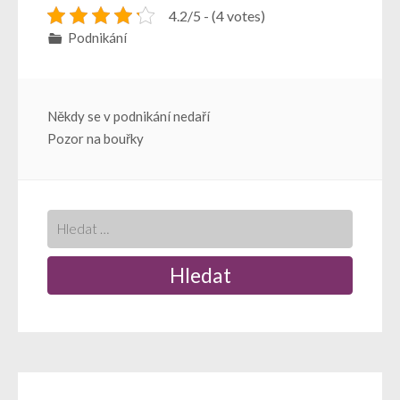
4.2/5 - (4 votes)
Podnikání
Navigace
Někdy se v podnikání nedaří
Pozor na bouřky
pro
příspěvek