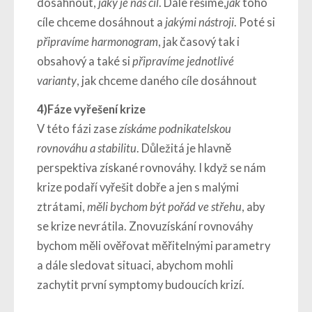
dosáhnout,
jaký je náš cíl
. Dále řešíme,
jak
toho
cíle chceme dosáhnout a
jakými nástroji
. Poté si
připravíme harmonogram
, jak časový tak i
obsahový a také si
připravíme jednotlivé
varianty
, jak chceme daného cíle dosáhnout
4)Fáze vyřešení krize
V této fázi zase
získáme podnikatelskou
rovnováhu a stabilitu
. Důležitá je hlavně
perspektiva získané rovnováhy. I když se nám
krize podaří vyřešit dobře a jen s malými
ztrátami,
měli bychom být pořád ve střehu
, aby
se krize nevrátila. Znovuzískání rovnováhy
bychom měli ověřovat měřitelnými parametry
a dále sledovat situaci, abychom mohli
zachytit první symptomy budoucích krizí.