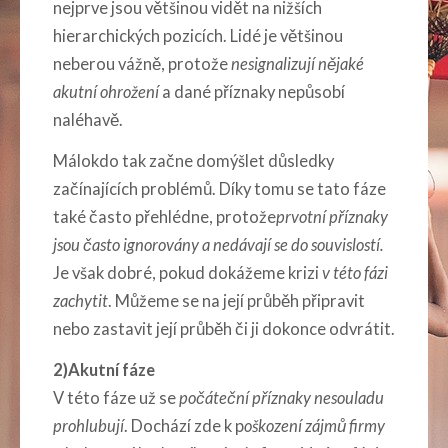
nejprve jsou většinou vidět na nižších
hierarchických pozicích. Lidé je většinou
neberou vážně, protože
nesignalizují nějaké
akutní ohrožení
a dané příznaky nepůsobí
naléhavě.
Málokdo tak začne domýšlet důsledky
začínajících problémů. Díky tomu se tato fáze
také často přehlédne, protože
prvotní příznaky
jsou často ignorovány a nedávají se do souvislostí.
Je však dobré, pokud dokážeme krizi
v této fázi
zachytit
. Můžeme se na její průběh připravit
nebo zastavit její průběh či ji dokonce odvrátit.
2)Akutní fáze
V této fáze už se
počáteční příznaky nesouladu
prohlubují
. Dochází zde k p
oškození zájmů firmy