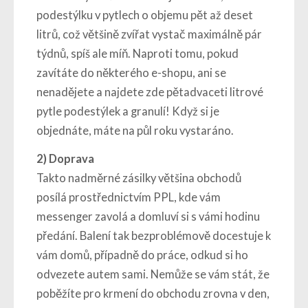
podestýlku v pytlech o objemu pět až deset
litrů, což většině zvířat vystač maximálně pár
týdnů, spíš ale míň. Naproti tomu, pokud
zavítáte do některého e-shopu, ani se
nenadějete a najdete zde pětadvaceti litrové
pytle podestýlek a granulí! Když si je
objednáte, máte na půl roku vystaráno.
2)
Doprava
Takto nadměrné zásilky většina obchodů
posílá prostřednictvím PPL, kde vám
messenger zavolá a domluví si s vámi hodinu
předání. Balení tak bezproblémově docestuje k
vám domů, případně do práce, odkud si ho
odvezete autem sami. Nemůže se vám stát, že
poběžíte pro krmení do obchodu zrovna v den,