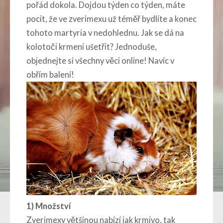
pořád dokola. Dojdou týden co týden, máte
pocit, že ve zverimexu už téměř bydlíte a konec
tohoto martyria v nedohlednu. Jak se dá na
kolotoči krmení ušetřit? Jednoduše,
objednejte si všechny věci online! Navíc v
obřím balení!
1)
Množství
Zverimexy většinou nabízí jak krmivo, tak