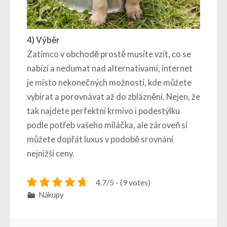
4)
Výběr
Zatímco v obchodě prostě musíte vzít, co se
nabízí a nedumat nad alternativami, internet
je místo nekonečných možností, kde můžete
vybírat a porovnávat až do zbláznění. Nejen, že
tak najdete perfektní krmivo i podestýlku
podle potřeb vašeho miláčka, ale zároveň si
můžete dopřát luxus v podobě srovnání
nejnižší ceny.
4.7/5 - (9 votes)
Nákupy