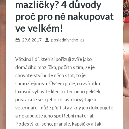
mazlíčky? 4 důvody
proč pro ně nakupovat
ve velkém!
29.6.2017
poslednivrchol.cz
Většina lidí, kteří si pořizují zvíře jako
domácího mazlíčka, počítá s tím, že je
chovatelství bude něco stát, to je
samozřejmostí. Ovšem poté, co zvířátku
luxusně vybavíte klec, kotec nebo pelíšek,
postaráte se o jeho zdravotní výdaje u
veterináře, může přijít stav, kdy jen dokupujete
a dokupujete jeho spotřební materiál.
Podestýlku, seno, granule, kapsičky a tak