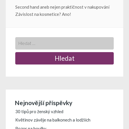
Navigace
Second hand aneb nejen praktičnost v nakupování
Závislost na kosmetice? Ano!
pro
příspěvek
Nejnovější příspěvky
30 tipů pro ženský vzhled
Květinov závěje na balkonech a lodžiích
Pozor na bouřky