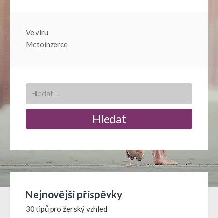
Navigace
Ve víru
Motoinzerce
pro
příspěvek
Nejnovější příspěvky
30 tipů pro ženský vzhled