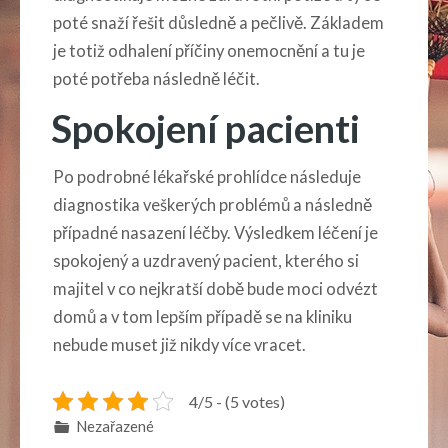
poté snaží řešit důsledně a pečlivě. Základem
je totiž odhalení příčiny onemocnění a tu je
poté potřeba následně léčit.
Spokojení pacienti
Po podrobné lékařské prohlídce následuje
diagnostika veškerých problémů a následně
případné nasazení léčby. Výsledkem léčení je
spokojený a uzdravený pacient, kterého si
majitel v co nejkratší době bude moci odvézt
domů a v tom lepším případě se na kliniku
nebude muset již nikdy více vracet.
4/5 - (5 votes)
Nezařazené