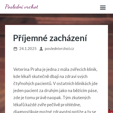
Poslední vrchol
Příjemné zacházení
24.1.2025
poslednivrchol.cz
Veterina Praha
je jedna z mála zvířecích klinik,
kde lékaři skutečně dbají na zdraví svých
čtyřnohých pacientů. V ostatních klinikách jde
jeden pacient za druhým jako na běžícím páse,
zde je tomu právě naopak. Tým zkušených
lékařů každé zvíře pečlivě prohlédne,
diagnostikuje možné zdravotní potíže a ty se