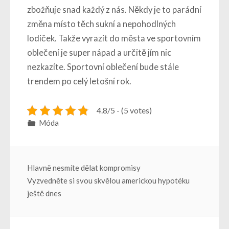
zbožňuje snad každý z nás. Někdy je to parádní
změna místo těch sukní a nepohodlných
lodiček. Takže vyrazit do města ve sportovním
oblečení je super nápad a určitě jím nic
nezkazíte. Sportovní oblečení bude stále
trendem po celý letošní rok.
4.8/5 - (5 votes)
Móda
Navigace
Hlavně nesmíte dělat kompromisy
Vyzvedněte si svou skvělou americkou hypotéku
pro
ještě dnes
příspěvek