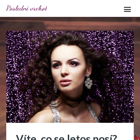
Poslední vrchol
Víte, co se letos nosí?