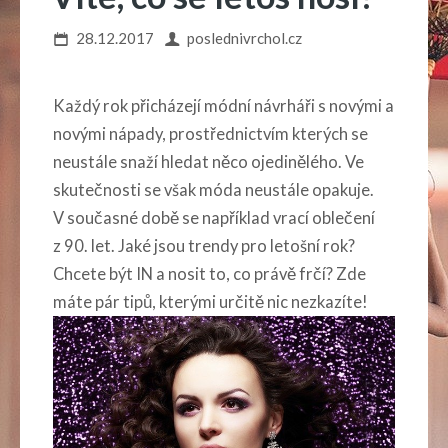
28.12.2017
poslednivrchol.cz
Každý rok přicházejí módní návrháři s novými a
novými nápady, prostřednictvím kterých se
neustále snaží hledat něco ojedinělého. Ve
skutečnosti se však móda neustále opakuje.
V současné době se například vrací oblečení
z 90. let. Jaké jsou trendy pro letošní rok?
Chcete být IN a nosit to, co právě frčí? Zde
máte pár tipů, kterými určitě nic nezkazíte!