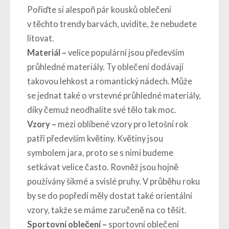
Pořiďte si alespoň pár kousků oblečení
v těchto trendy barvách, uvidíte, že nebudete
litovat.
Materiál –
velice populární jsou především
průhledné materiály. Ty oblečení dodávají
takovou lehkost a romantický nádech. Může
se jednat také o vrstevné průhledné materiály,
díky čemuž neodhalíte své tělo tak moc.
Vzory –
mezi oblíbené vzory pro letošní rok
patří především květiny. Květiny jsou
symbolem jara, proto se s nimi budeme
setkávat velice často. Rovněž jsou hojně
používány šikmé a svislé pruhy. V průběhu roku
by se do popředí měly dostat také orientální
vzory, takže se máme zaručeně na co těšit.
Sportovní oblečení –
sportovní oblečení