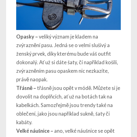
Opasky –
veliký význam je kladem na
zvýraznění pasu. Jedná se o velmi slušivý a
ženský prvek, díky kterému bude váš outfit
dokonalý. Ať už si dáte šaty, čí například košili,
zvýrazněním pasu opaskem nic nezkazíte,
právě naopak.
Třásně –
třásně jsou opět v módě. Můžete si je
dovolit na doplňcích, ať už na botách tak na
kabelkách. Samozřejmě jsou trendy také na
oblečení, jako jsou například sukně, šaty či
kabáty.
Velké náušnice –
ano, velké náušnice se opět