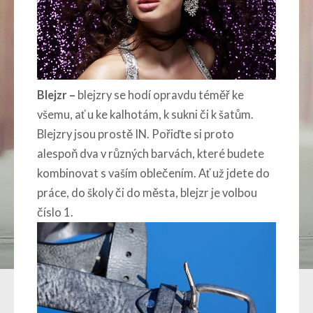
Blejzr –
blejzry se hodí opravdu téměř ke
všemu, ať u ke kalhotám, k sukni či k šatům.
Blejzry jsou prostě IN. Pořiďte si proto
alespoň dva v různých barvách, které budete
kombinovat s vaším oblečením. Ať už jdete do
práce, do školy či do města, blejzr je volbou
číslo 1.