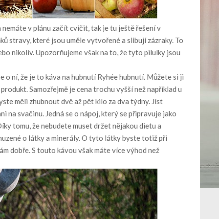
emáte v plánu začít cvičit, tak je tu ještě řešení v
ů stravy, které jsou uměle vytvořené a slibují zázraky. To
ebo nikoliv. Upozorňujeme však na to, že tyto pilulky jsou
 o ní, že je to
káva na hubnutí Ryhée hubnutí
. Můžete si ji
 produkt. Samozřejmě je cena trochu vyšší než například u
yste měli zhubnout dvě až pět kilo za dva týdny. Jíst
 na svačinu. Jedná se o nápoj, který se připravuje jako
 Díky tomu, že nebudete muset držet nějakou dietu a
uzené o látky a minerály. O tyto látky byste totiž při
 Vám dobře. S touto kávou však máte více výhod než