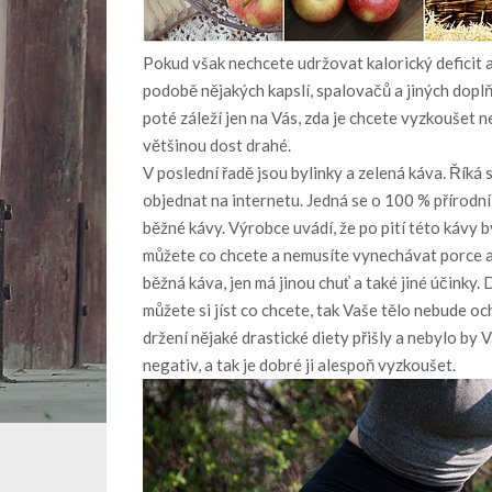
Pokud však nechcete udržovat kalorický deficit a n
podobě nějakých kapslí, spalovačů a jiných doplňk
poté záleží jen na Vás, zda je chcete vyzkoušet n
většinou dost drahé.
V poslední řadě jsou bylinky a zelená káva. Říká se
objednat na internetu. Jedná se o 100 % přírodní
běžné kávy. Výrobce uvádí, že po pití této kávy b
můžete co chcete a nemusíte vynechávat porce ani
běžná káva, jen má jinou chuť a také jiné účinky.
můžete si jíst co chcete, tak Vaše tělo nebude och
držení nějaké drastické diety přišly a nebylo by
negativ, a tak je dobré ji alespoň vyzkoušet.