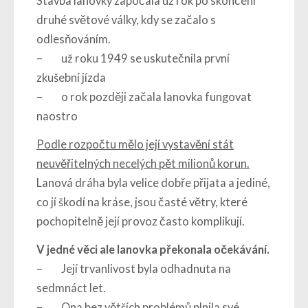
Stavba lanovky započala už rok po skončení
druhé světové války, kdy se začalo s
odlesňováním.
– už roku 1949 se uskutečnila první
zkušební jízda
– o rok později začala lanovka fungovat
naostro
Podle rozpočtu mělo její vystavění stát
neuvěřitelných necelých pět milionů korun.
Lanová dráha byla velice dobře přijata a jediné,
co jí škodí na kráse, jsou časté větry, které
pochopitelně její provoz často komplikují.
V jedné věci ale lanovka překonala očekávání.
– Její trvanlivost byla odhadnuta na
sedmnáct let.
– Ona bez větších problémů plnila své