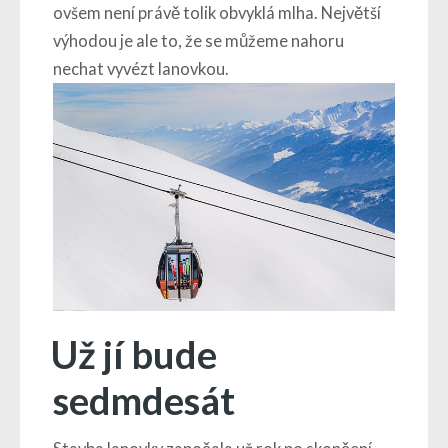
ovšem není právě tolik obvyklá mlha. Největší
výhodou je ale to, že se můžeme nahoru
nechat vyvézt lanovkou.
Už jí bude
sedmdesát