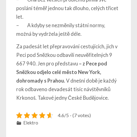
poslání téměř jednou tak dlouho, celých třicet
let.
– A kdyby se nezměnily státní normy,
možná by vydržela ještě déle.
Za padesát let přepravování cestujících, jich v
Peci pod Sněžkou odbavili neuvěřitelných 9
667 940. Jen pro představu
– z Pece pod
Sněžkou odjelo celé město New York,
dohromady s Prahou.
V dnešní době je každý
rok odbaveno devadesát tisíc návštěvníků
Krkonoš. Takové jedny České Budějovice.
4.6/5 - (7 votes)
Elektro