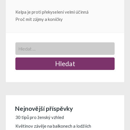
Navigace
Kelpa je proti překyselení velmi účinná
Proč mít zájmy a koníčky
pro
příspěvek
Nejnovější příspěvky
30 tipů pro ženský vzhled
Květinov závěje na balkonech a lodžiích