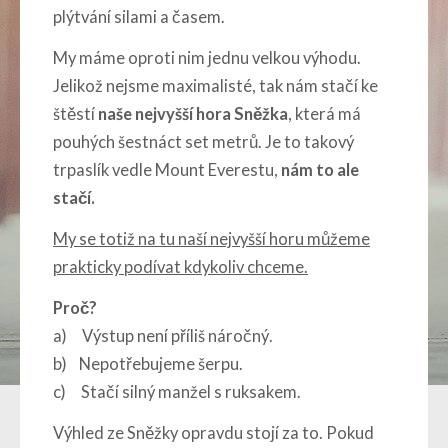
plýtvání silami a časem.
My máme oproti nim jednu velkou výhodu.
Jelikož nejsme maximalisté, tak nám stačí ke
štěstí
naše nejvyšší hora Sněžka
, která má
pouhých šestnáct set metrů. Je to takový
trpaslík vedle Mount Everestu,
nám to ale
stačí.
My se totiž na tu naší nejvyšší horu můžeme
prakticky podívat kdykoliv chceme.
Proč?
a) Výstup není příliš náročný.
b) Nepotřebujeme šerpu.
c) Stačí silný manžel s ruksakem.
Výhled ze Sněžky opravdu stojí za to. Pokud