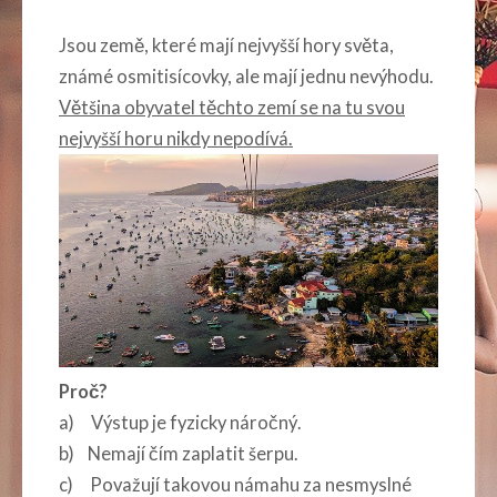
Jsou země, které mají nejvyšší hory světa,
známé osmitisícovky, ale mají jednu nevýhodu.
Většina obyvatel těchto zemí se na tu svou
nejvyšší horu nikdy nepodívá.
Proč?
a) Výstup je fyzicky náročný.
b) Nemají čím zaplatit šerpu.
c) Považují takovou námahu za nesmyslné