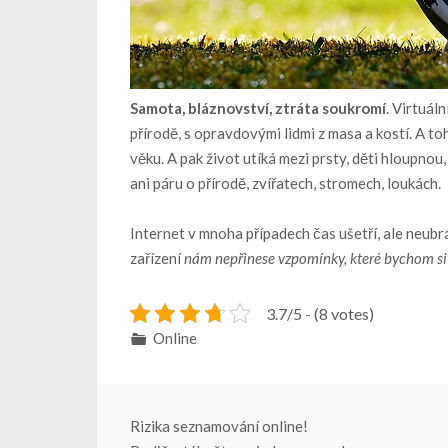
Samota, bláznovství, ztráta soukromí
. Virtuál
přírodě, s opravdovými lidmi z masa a kostí. A t
věku. A pak život utíká mezi prsty, děti hloupnou
ani páru o přírodě, zvířatech, stromech, loukách.
Internet v mnoha případech čas ušetří, ale neubr
zařízení
nám nepřinese vzpomínky, které bychom si 
3.7/5 - (8 votes)
Online
Navigace
Rizika seznamování online!