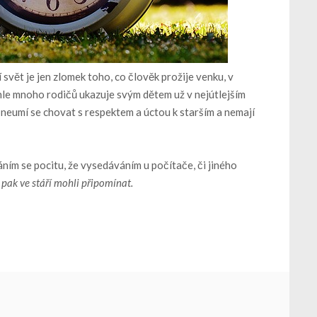
ní svět je jen zlomek toho, co člověk prožije venku, v
ohle mnoho rodičů ukazuje svým dětem už v nejútlejším
, neumí se chovat s respektem a úctou k starším a nemají
áním se pocitu, že vysedáváním u počítače, či jiného
pak ve stáří mohli připomínat.