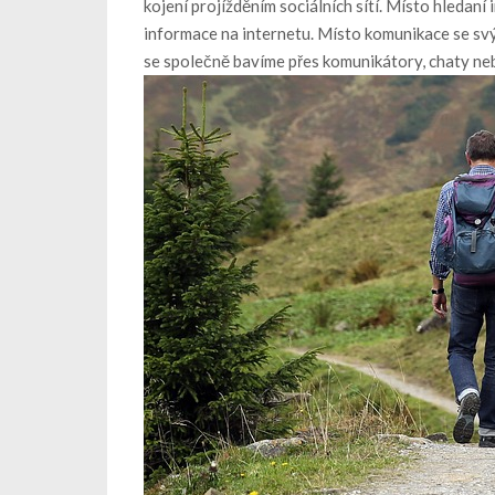
kojení projížděním sociálních sítí. Místo hledan
informace na internetu. Místo komunikace se svým
se společně bavíme přes komunikátory, chaty ne