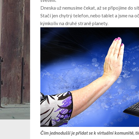
Dneska už nemusíme čekat, až se připojíme do sí
Stačí jen chytrý telefon, nebo tablet a jsme na 
kýmkoliv na druhé straně planety.
Čím jednodušší je přidat se k virtuální komunitě, tí