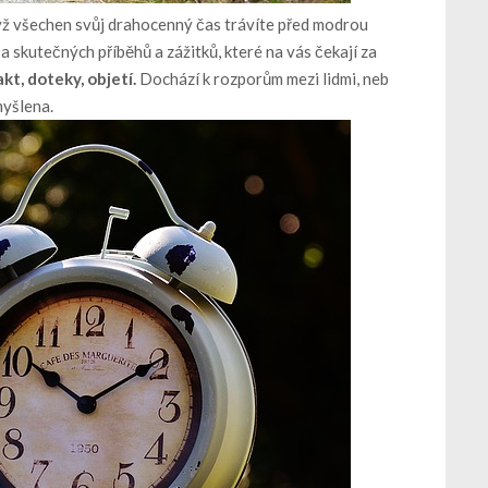
když všechen svůj drahocenný čas trávíte před modrou
 skutečných příběhů a zážitků, které na vás čekají za
kt, doteky, objetí.
Dochází k rozporům mezi lidmi, neb
myšlena.