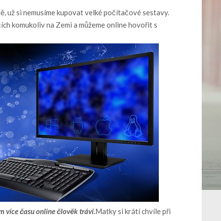
tě, už si nemusíme kupovat velké počítačové sestavy.
očích komukoliv na Zemi a můžeme online hovořit s
m více času online člověk tráví.
Matky si krátí chvíle při