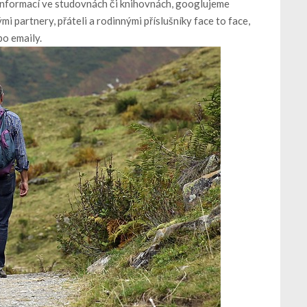
í informací ve studovnách či knihovnách, googlujeme
i partnery, přáteli a rodinnými příslušníky face to face,
bo emaily.