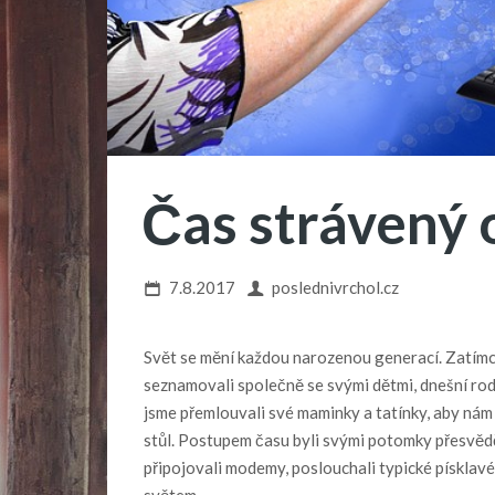
Čas strávený 
7.8.2017
poslednivrchol.cz
Svět se mění každou narozenou generací. Zatímco
seznamovali společně se svými dětmi, dnešní rodič
jsme přemlouvali své maminky a tatínky, aby nám
stůl. Postupem času byli svými potomky přesvědč
připojovali modemy, poslouchali typické písklavé
světem.