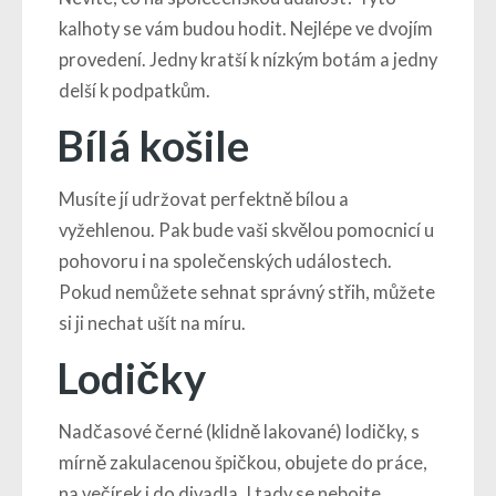
kalhoty se vám budou hodit. Nejlépe ve dvojím
provedení. Jedny kratší k nízkým botám a jedny
delší k podpatkům.
Bílá košile
Musíte jí udržovat perfektně bílou a
vyžehlenou. Pak bude vaši skvělou pomocnicí u
pohovoru i na společenských událostech.
Pokud nemůžete sehnat správný střih, můžete
si ji nechat ušít na míru.
Lodičky
Nadčasové černé (klidně lakované) lodičky, s
mírně zakulacenou špičkou, obujete do práce,
na večírek i do divadla. I tady se nebojte