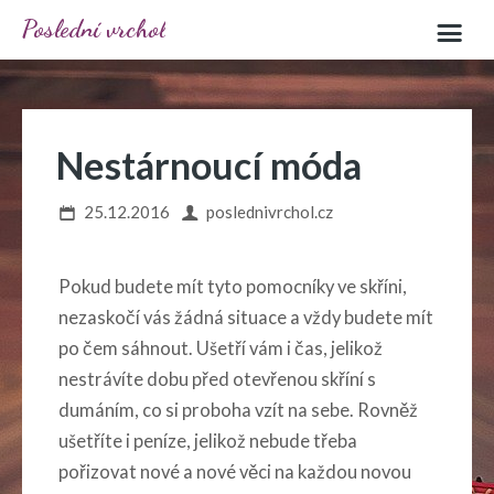
Poslední vrchol
Nestárnoucí móda
25.12.2016
poslednivrchol.cz
Pokud budete mít tyto pomocníky ve skříni,
nezaskočí vás žádná situace a vždy budete mít
po čem sáhnout. Ušetří vám i čas, jelikož
nestrávíte dobu před otevřenou skříní s
dumáním, co si proboha vzít na sebe. Rovněž
ušetříte i peníze, jelikož nebude třeba
pořizovat nové a nové věci na každou novou