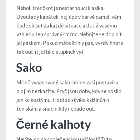
Neboli trenčkot je nestárnoucí klasika.
Dvouřadý kabátek, nejlépe v barvě camel, vám
bude slušet za každé situace a dodá vašemu
vzhledu ten správný šmrnc. Nebojte se doplnit
jej páskem. Pokud máte štíhlý pas, vyzdvihnete
tak outfit ještě o stupínek výš.
Sako
Mírně vypasované sako sedne vaší postavě a
nic jím nezkazíte. Pryč jsou doby, kdy se nosilo
jen ke kostýmu. Hodí se skvěle k džínům i
teniskám a snad nikdy nebude out.
Černé kalhoty
Nevíte, co na společenskou událost? Tyto