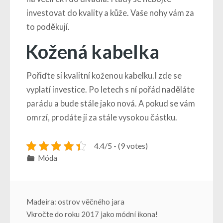
investovat do kvality a kůže. Vaše nohy vám za
to poděkují.
Kožená kabelka
Pořiďte si kvalitní koženou kabelku.I zde se
vyplatí investice. Po letech s ní pořád naděláte
parádu a bude stále jako nová. A pokud se vám
omrzí, prodáte ji za stále vysokou částku.
4.4/5 - (9 votes)
Móda
Navigace
Madeira: ostrov věčného jara
Vkročte do roku 2017 jako módní ikona!