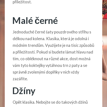
příležitost.
Malé černé
Jednoduché černé šaty pouzdrového střihu s
délkou nad kolena. Klasika, která je odolná i
módním trendům. Využijete je na tisíc způsobů
a příležitostí. Pokud si budete lámat hlavu nad
tím, co obléknout na různé akce, dost možná
vám tyto koktejlky vytáhnou trn z paty a se
správně zvolenými doplňky v nich vždy
zazáříte.
Džíny
Opět klasika. Nebojte se do takových džínů