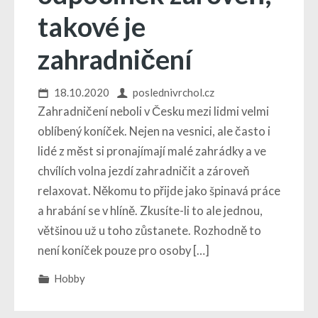
takové je
zahradničení
18.10.2020
poslednivrchol.cz
Zahradničení neboli v Česku mezi lidmi velmi
oblíbený koníček. Nejen na vesnici, ale často i
lidé z měst si pronajímají malé zahrádky a ve
chvílích volna jezdí zahradničit a zároveň
relaxovat. Někomu to přijde jako špinavá práce
a hrabání se v hlíně. Zkusíte-li to ale jednou,
většinou už u toho zůstanete. Rozhodně to
není koníček pouze pro osoby […]
Hobby