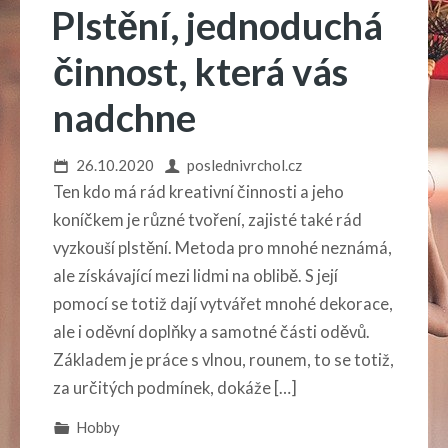
Plstění, jednoduchá
činnost, která vás
nadchne
26.10.2020
poslednivrchol.cz
Ten kdo má rád kreativní činnosti a jeho
koníčkem je různé tvoření, zajisté také rád
vyzkouší plstění. Metoda pro mnohé neznámá,
ale získávající mezi lidmi na oblibě. S její
pomocí se totiž dají vytvářet mnohé dekorace,
ale i oděvní doplňky a samotné části oděvů.
Základem je práce s vlnou, rounem, to se totiž,
za určitých podmínek, dokáže […]
Hobby