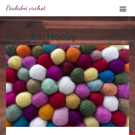
Poslední vrchol
Rubrika:
Hobby