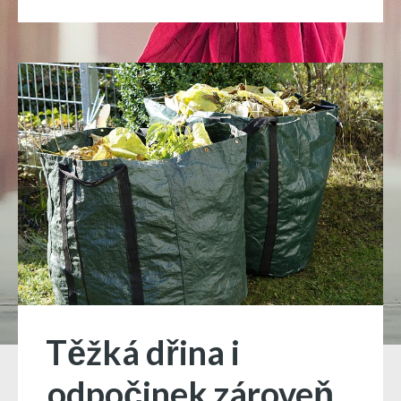
Těžká dřina i
odpočinek zároveň,