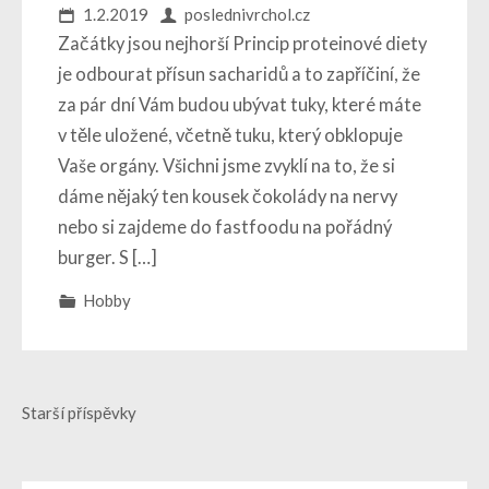
1.2.2019
poslednivrchol.cz
Začátky jsou nejhorší Princip proteinové diety
je odbourat přísun sacharidů a to zapříčiní, že
za pár dní Vám budou ubývat tuky, které máte
v těle uložené, včetně tuku, který obklopuje
Vaše orgány. Všichni jsme zvyklí na to, že si
dáme nějaký ten kousek čokolády na nervy
nebo si zajdeme do fastfoodu na pořádný
burger. S […]
Hobby
Navigace
Starší příspěvky
pro