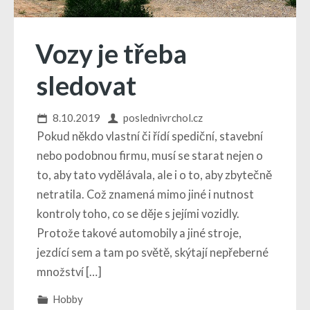
Vozy je třeba
sledovat
8.10.2019
poslednivrchol.cz
Pokud někdo vlastní či řídí spediční, stavební
nebo podobnou firmu, musí se starat nejen o
to, aby tato vydělávala, ale i o to, aby zbytečně
netratila. Což znamená mimo jiné i nutnost
kontroly toho, co se děje s jejími vozidly.
Protože takové automobily a jiné stroje,
jezdící sem a tam po světě, skýtají nepřeberné
množství […]
Hobby